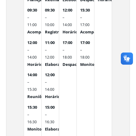
09:30
09:30
12:00
15:30
–
–
–
–
11:00
10:00
14:00
17:00
Acompanhamento sistemático de resultados, análise de
Registro das deliberações da reunião, atuali
Horário do Almoço
Acompanhamento de Encam
12:00
11:00
17:00
17:00
–
–
–
–
14:00
12:00
18:00
18:00
Horário do Almoço
Elaboração de relatórios gerenciais e consoli
Despacho de processos no SEI e enc
Monitoramento sistemático 
14:00
12:00
–
–
15:30
14:00
Reuniões de alinhamento com equipes técnicas e su
Horário do Almoço
15:30
15:00
–
–
16:30
16:30
Monitoramento de prazos, atualização de cronogramas
Elaboração, revisão e validação de comunicaç