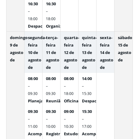
16:30
16:30
–
–
18:00
18:00
Despacho e acompanhamento de processos administrat
Organização de pendências e preparação de p
domingo
segunda-
terça-
quarta-
quinta-
sexta-
sábado
9 de
feira
feira
feira
feira
feira
15 de
agosto
10 de
11 de
12 de
13 de
14 de
agosto
de
agosto
agosto
agosto
agosto
agosto
de
de
de
de
de
de
08:00
08:00
08:00
14:00
–
–
–
–
09:30
09:30
18:00
15:30
Planejamento das atividades da semana, organização da
Reunião interna com a equipe do Escritório 
Oficina para Implementação do Model
Despacho de processos no S
09:30
09:30
09:00
15:30
–
–
–
–
11:00
10:00
10:30
17:00
Acompanhamento sistemático de resultados, análise de
Registro das deliberações da reunião, atuali
Estudos técnicos, normativos e anális
Acompanhamento de Encam