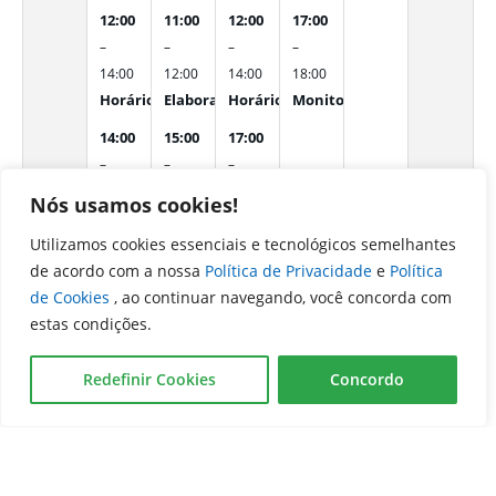
12:00
11:00
12:00
17:00
–
–
–
–
14:00
12:00
14:00
18:00
Horário do Almoço
Elaboração de relatórios gerenciais e consoli
Horário do Almoço
Monitoramento sistemático 
14:00
15:00
17:00
–
–
–
15:30
16:30
18:00
Nós usamos cookies!
Reuniões de alinhamento com equipes técnicas e su
Elaboração, revisão e validação de comunicaç
Despacho de processos no SEI e enc
Utilizamos cookies essenciais e tecnológicos semelhantes
15:30
16:30
de acordo com a nossa
Política de Privacidade
e
Política
–
–
de Cookies
, ao continuar navegando, você concorda com
16:30
18:00
estas condições.
Monitoramento de prazos, atualização de cronogramas
Organização de pendências e preparação de p
16:30
Redefinir Cookies
Concordo
–
18:00
Despacho e acompanhamento de processos administrat
domingo
segunda-
terça-
quarta-
quinta-
sexta-
sábado