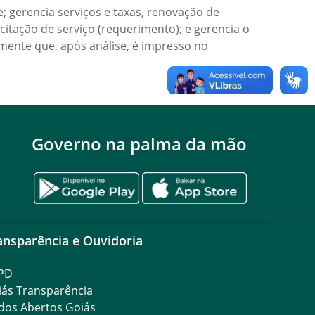
; gerencia serviços e taxas, renovação de
citação de serviço (requerimento); e gerencia o
amente que, após análise, é impresso no
Governo na palma da mão
ansparência e Ouvidoria
PD
iás Transparência
dos Abertos Goiás