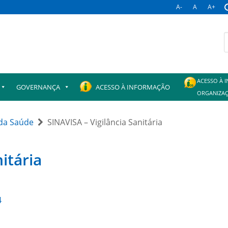
A-
A
A+
B
p
ACESSO À 
GOVERNANÇA
ACESSO À INFORMAÇÃO
ORGANIZAÇ
da Saúde
SINAVISA – Vigilância Sanitária
itária
4