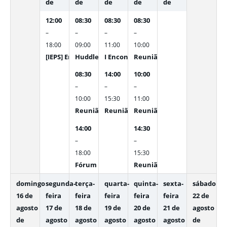
de
de
de
de
de
12:00
08:30
08:30
08:30
–
–
–
–
18:00
09:00
11:00
10:00
[IEPS] Encontro | Jornada de Lideranças pela Regionali
Huddle SES e SMS
I Encontro Estadual de Saúde Bucal n
Reunião com Sec. Adjunto e
08:30
14:00
10:00
–
–
–
10:00
15:30
11:00
Reunião com Sec. Adjunto e Subsecretários
Reunião - SANEAGO
Reunião com Michele, Geren
14:00
14:30
–
–
18:00
15:30
Fórum das OSs
Reunião com equipe SUBCIC
domingo
segunda-
terça-
quarta-
quinta-
sexta-
sábado
16 de
feira
feira
feira
feira
feira
22 de
agosto
17 de
18 de
19 de
20 de
21 de
agosto
de
agosto
agosto
agosto
agosto
agosto
de