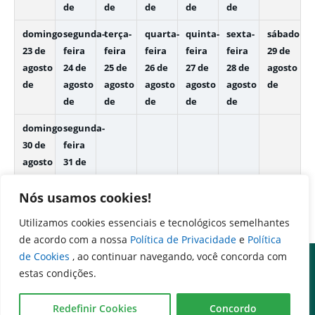
de
de
de
de
de
domingo
segunda-
terça-
quarta-
quinta-
sexta-
sábado
23 de
feira
feira
feira
feira
feira
29 de
agosto
24 de
25 de
26 de
27 de
28 de
agosto
de
agosto
agosto
agosto
agosto
agosto
de
de
de
de
de
de
domingo
segunda-
30 de
feira
agosto
31 de
de
agosto
de
Nós usamos cookies!
Utilizamos cookies essenciais e tecnológicos semelhantes
de acordo com a nossa
Política de Privacidade
e
Política
de Cookies
, ao continuar navegando, você concorda com
estas condições.
Redefinir Cookies
Concordo