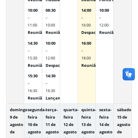
10:00
08:30
14:00
10:00
–
–
–
–
11:00
10:00
16:00
12:00
Reunião com Bárbara Alencar Coelho - Diretora de Ma
Reunião com Sec. Adjunto e Subsecretários
Despachos Internos
Reunião STAFF
14:30
10:00
16:00
–
–
–
15:30
12:00
18:00
Reunião com Dr. Guilhermo - AGIR
Despachos Internos
Reunião com equipe IHR
15:30
14:30
–
–
16:30
16:30
Reunião com Jorge Meneses (Associação Beneficente A
Lançamento da Gestão por competência SES
domingo
segunda-
terça-
quarta-
quinta-
sexta-
sábado
9 de
feira
feira
feira
feira
feira
15 de
agosto
10 de
11 de
12 de
13 de
14 de
agosto
de
agosto
agosto
agosto
agosto
agosto
de