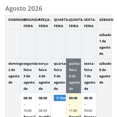
Agosto 2026
DOMINGO
SEGUNDA-
TERÇA-
QUARTA-
QUINTA-
SEXTA-
SÁBADO
FEIRA
FEIRA
FEIRA
FEIRA
FEIRA
sábado
1 de
agosto
de
domingo
segunda-
terça-
quarta-
quinta-
sexta-
sábado
2 de
feira
feira
feira
feira
feira
8 de
agosto
3 de
4 de
5 de
6 de
7 de
agosto
de
agosto
agosto
agosto
agosto
agosto
de
de
de
de
de
de
08:30
08:00
1º Simpósio Internacional de Hospita
09:00
08:30
–
–
–
–
10:00
08:30
11:00
09:00
Reunião com Secretário Adjunto e Subsecretários
Huddle SES e SMS
Reunião com Secretário Adj
Ponto de Controle 