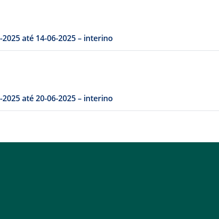
SERGIO ALBERTO CUNHA VENCIO: de: 06-06-2025 até 14-06-2025 – interino
SERGIO ALBERTO CUNHA VENCIO: de: 16-06-2025 até 20-06-2025 – interino