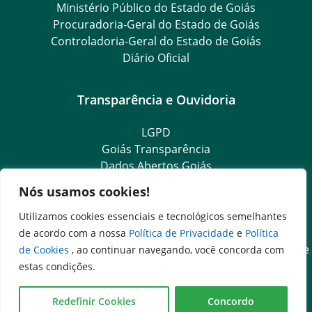
Ministério Público do Estado de Goiás
Procuradoria-Geral do Estado de Goiás
Controladoria-Geral do Estado de Goiás
Diário Oficial
Transparência e Ouvidoria
LGPD
Goiás Transparência
Dados Abertos Goiás
Ouvidoria Setorial
Nós usamos cookies!
Ouvidoria Geral
SIC – Serviço de Informação ao Cidadão
Utilizamos cookies essenciais e tecnológicos semelhantes
e-SIC – Serviço Eletrônico de Informação ao Cidadão
de acordo com a nossa
Política de Privacidade
e
Política
Acesso às Informações das Organizações Sociais de Saúde
de Cookies
, ao continuar navegando, você concorda com
e Sociedade Civil
estas condições.
Ouvidoria Setorial (Expresso)
Ouvidoria Setorial (Presencial)
Redefinir Cookies
Concordo