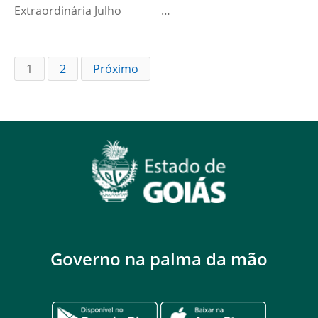
Extraordinária Julho …
1
2
Próximo
Governo na palma da mão