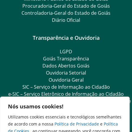
Procuradoria-Geral do Estado de Goiás
Controladoria-Geral do Estado de Goiás
Diário Oficial
Transparência e Ouvidoria
LGPD
Goiás Transparência
Dados Abertos Goiás
Ouvidoria Setorial
Ouvidoria Geral
SIC – Serviço de Informação ao Cidadão
e-SIC – Serviço Eletrônico de Informação ao Cidadão
Acesso às Informações das Organizações Sociais de Saúde
Nós usamos cookies!
e Sociedade Civil
Ouvidoria Setorial (Expresso)
Utilizamos cookies essenciais e tecnológicos semelhantes
Ouvidoria Setorial (Presencial)
de acordo com a nossa
Política de Privacidade
e
Política
de Cookies
, ao continuar navegando, você concorda com