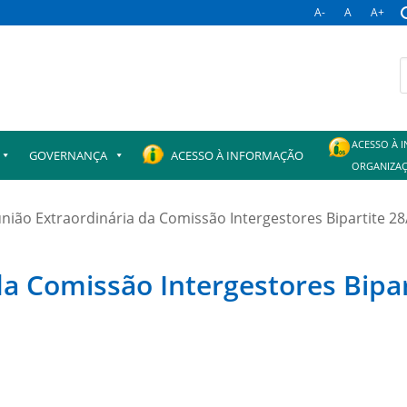
A-
A
A+
B
p
ACESSO À 
GOVERNANÇA
ACESSO À INFORMAÇÃO
ORGANIZAÇ
nião Extraordinária da Comissão Intergestores Bipartite 2
da Comissão Intergestores Bipa