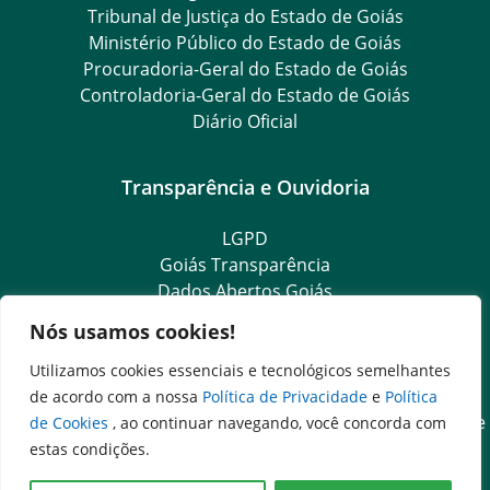
Tribunal de Justiça do Estado de Goiás
Ministério Público do Estado de Goiás
Procuradoria-Geral do Estado de Goiás
Controladoria-Geral do Estado de Goiás
Diário Oficial
Transparência e Ouvidoria
LGPD
Goiás Transparência
Dados Abertos Goiás
Ouvidoria Setorial
Nós usamos cookies!
Ouvidoria Geral
SIC – Serviço de Informação ao Cidadão
Utilizamos cookies essenciais e tecnológicos semelhantes
e-SIC – Serviço Eletrônico de Informação ao Cidadão
de acordo com a nossa
Política de Privacidade
e
Política
Acesso às Informações das Organizações Sociais de Saúde
de Cookies
, ao continuar navegando, você concorda com
e Sociedade Civil
estas condições.
Ouvidoria Setorial (Expresso)