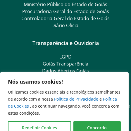
Ministério Público do Estado de Goiás
Procuradoria-Geral do Estado de Goiás
Controladoria-Geral do Estado de Goiás
Diário Oficial
Transparência e Ouvidoria
LGPD
Goiás Transparência
Dados Abertos Goiás
Ouvidoria Setorial
Nós usamos cookies!
Ouvidoria Geral
SIC – Serviço de Informação ao Cidadão
Utilizamos cookies essenciais e tecnológicos semelhantes
e-SIC – Serviço Eletrônico de Informação ao Cidadão
de acordo com a nossa
Política de Privacidade
e
Política
Acesso às Informações das Organizações Sociais de Saúde
de Cookies
, ao continuar navegando, você concorda com
e Sociedade Civil
estas condições.
Ouvidoria Setorial (Expresso)
Ouvidoria Setorial (Presencial)
Redefinir Cookies
Concordo