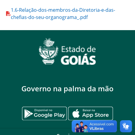
1.6-Relação-dos-membros-da-Diretoria-e-das-
chefias-do-seu-organograma_.pdf
Governo na palma da mão