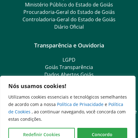
Ministério Público do Estado de Goiás
Procuradoria-Geral do Estado de Goiás
Controladoria-Geral do Estado de Goiás
Diário Oficial
Transparência e Ouvidoria
LGPD
Goiás Transparência
Dados Abertos Goiás
Ouvidoria Setorial
Nós usamos cookies!
Ouvidoria Geral
SIC – Serviço de Informação ao Cidadão
Utilizamos cookies essenciais e tecnológicos semelhantes
e-SIC – Serviço Eletrônico de Informação ao Cidadão
de acordo com a nossa
Política de Privacidade
e
Política
Acesso às Informações das Organizações Sociais de Saúde
de Cookies
, ao continuar navegando, você concorda com
e Sociedade Civil
estas condições.
Ouvidoria Setorial (Expresso)
Ouvidoria Setorial (Presencial)
Redefinir Cookies
Concordo