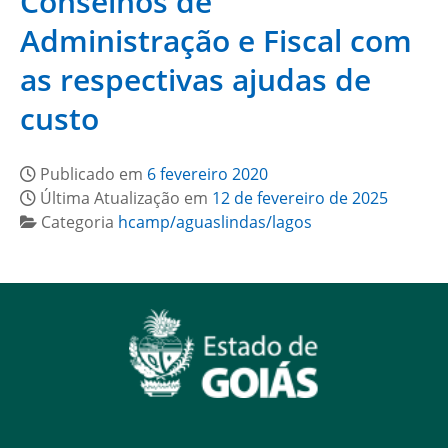
Conselhos de
Administração e Fiscal com
as respectivas ajudas de
custo
Publicado em
6 fevereiro 2020
Última Atualização em
12 de fevereiro de 2025
Categoria
hcamp/aguaslindas/lagos