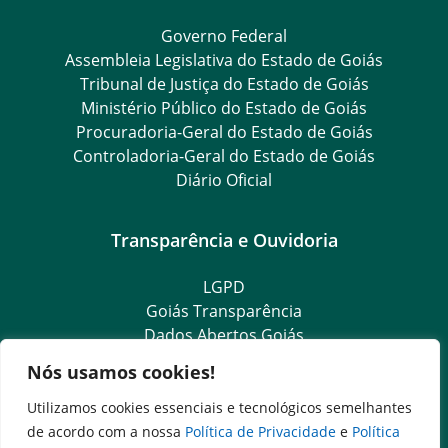
Governo Federal
Assembleia Legislativa do Estado de Goiás
Tribunal de Justiça do Estado de Goiás
Ministério Público do Estado de Goiás
Procuradoria-Geral do Estado de Goiás
Controladoria-Geral do Estado de Goiás
Diário Oficial
Transparência e Ouvidoria
LGPD
Goiás Transparência
Dados Abertos Goiás
Ouvidoria Setorial
Nós usamos cookies!
Ouvidoria Geral
SIC – Serviço de Informação ao Cidadão
Utilizamos cookies essenciais e tecnológicos semelhantes
e-SIC – Serviço Eletrônico de Informação ao Cidadão
de acordo com a nossa
Política de Privacidade
e
Política