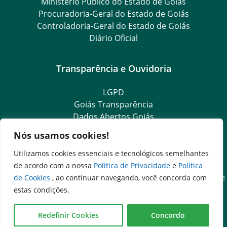
Ministério Público do Estado de Goiás
Procuradoria-Geral do Estado de Goiás
Controladoria-Geral do Estado de Goiás
Diário Oficial
Transparência e Ouvidoria
LGPD
Goiás Transparência
Dados Abertos Goiás
Ouvidoria Setorial
Nós usamos cookies!
Ouvidoria Geral
SIC – Serviço de Informação ao Cidadão
Utilizamos cookies essenciais e tecnológicos semelhantes
e-SIC – Serviço Eletrônico de Informação ao Cidadão
de acordo com a nossa
Política de Privacidade
e
Política
Acesso às Informações das Organizações Sociais de Saúde
de Cookies
, ao continuar navegando, você concorda com
e Sociedade Civil
estas condições.
Ouvidoria Setorial (Expresso)
Ouvidoria Setorial (Presencial)
Redefinir Cookies
Concordo