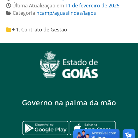
Última Atualização em
11 de fevereiro de 2025
Categoria
hcamp/aguaslindas/lagos
1. Contrato de Gestão
Governo na palma da mão