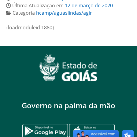
Última Atualização em
12 de março de 2020
Categoria
hcamp/aguaslindas/agir
{loadmoduleid 1880}
Governo na palma da mão