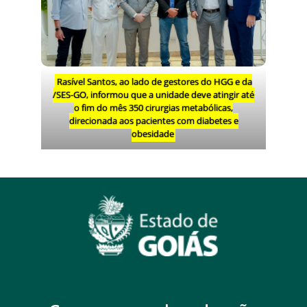
Rasível Santos, ao lado de gestores do HGG e da
/SES-GO, informou que a unidade deve atingir até
o fim do mês 350 cirurgias metabólicas,
direcionada aos pacientes com diabetes e
obesidade