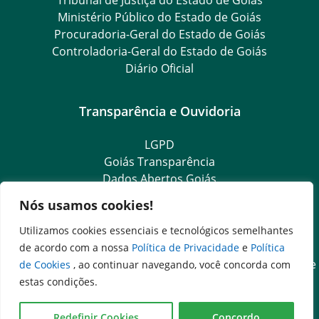
Ministério Público do Estado de Goiás
Procuradoria-Geral do Estado de Goiás
Controladoria-Geral do Estado de Goiás
Diário Oficial
Transparência e Ouvidoria
LGPD
Goiás Transparência
Dados Abertos Goiás
Ouvidoria Setorial
Nós usamos cookies!
Ouvidoria Geral
SIC – Serviço de Informação ao Cidadão
Utilizamos cookies essenciais e tecnológicos semelhantes
e-SIC – Serviço Eletrônico de Informação ao Cidadão
de acordo com a nossa
Política de Privacidade
e
Política
Acesso às Informações das Organizações Sociais de Saúde
de Cookies
, ao continuar navegando, você concorda com
e Sociedade Civil
estas condições.
Ouvidoria Setorial (Expresso)
Ouvidoria Setorial (Presencial)
Redefinir Cookies
Concordo