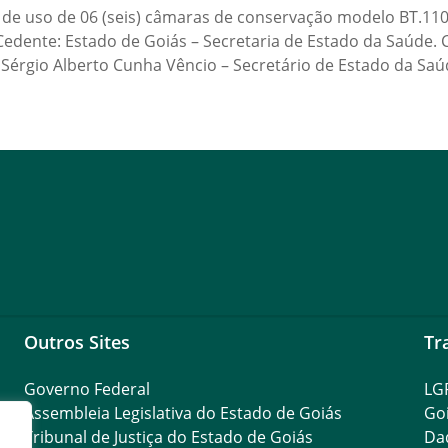
 de uso de 06 (seis) câmaras de conservação modelo BT.11
edente: Estado de Goiás – Secretaria de Estado da Saúde. C
 Sérgio Alberto Cunha Vêncio – Secretário de Estado da Saúd
Outros Sites
Tr
Governo Federal
LG
Assembleia Legislativa do Estado de Goiás
Go
Tribunal de Justiça do Estado de Goiás
Da