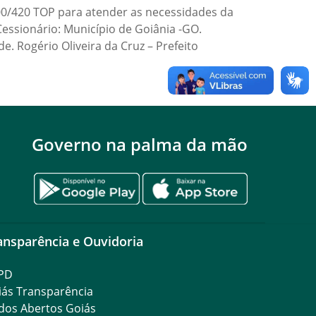
00/420 TOP para atender as necessidades da
essionário: Município de Goiânia -GO.
e. Rogério Oliveira da Cruz – Prefeito
Governo na palma da mão
ansparência e Ouvidoria
PD
iás Transparência
dos Abertos Goiás