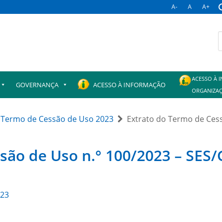
A-
A
A+
B
p
ACESSO À 
GOVERNANÇA
ACESSO À INFORMAÇÃO
ORGANIZAÇ
Termo de Cessão de Uso 2023
Extrato do Termo de Ces
são de Uso n.° 100/2023 – SES
023