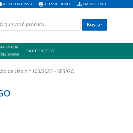
ALTO CONTRASTE
ACESSIBILIDADE
MAPA DO SITE
uscar
or:
INFORMAÇÃO
FALE CONOSCO
ÕES SOCIAIS
são de Uso n.° 100/2023 – SES/GO
/GO