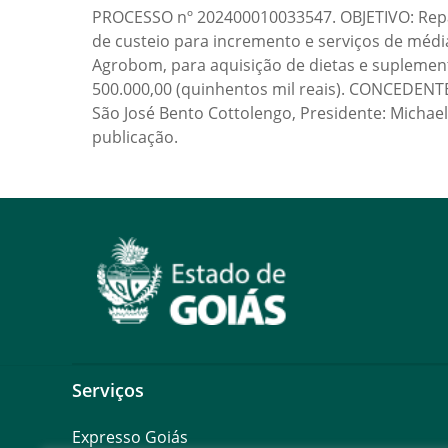
PROCESSO nº 202400010033547. OBJETIVO: Repas
de custeio para incremento e serviços de méd
Agrobom, para aquisição de dietas e suplement
500.000,00 (quinhentos mil reais). CONCEDENTE:
São José Bento Cottolengo, Presidente: Michael
publicação.
Serviços
Expresso Goiás