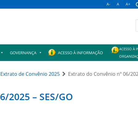
A-
A
A+
B
p
ACESSO À 
GOVERNANÇA
ACESSO À INFORMAÇÃO
ORGANIZAÇ
Extrato de Convênio 2025
Extrato do Convênio nº 06/20
06/2025 – SES/GO