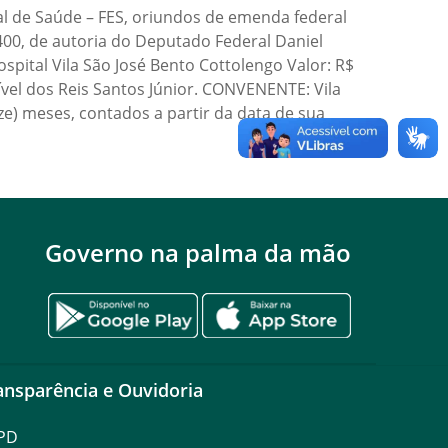
l de Saúde – FES, oriundos de emenda federal
00, de autoria do Deputado Federal Daniel
pital Vila São José Bento Cottolengo Valor: R$
ível dos Reis Santos Júnior. CONVENENTE: Vila
ze) meses, contados a partir da data de sua
Governo na palma da mão
ansparência e Ouvidoria
PD