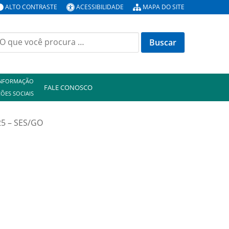
ALTO CONTRASTE
ACESSIBILIDADE
MAPA DO SITE
uscar
or:
INFORMAÇÃO
FALE CONOSCO
ÕES SOCIAIS
25 – SES/GO