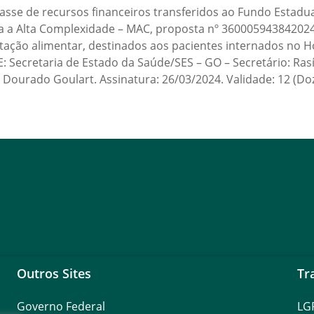
se de recursos financeiros transferidos ao Fundo Estadua
ia a Alta Complexidade – MAC, proposta nº 360005943842024
ação alimentar, destinados aos pacientes internados no Hos
 Secretaria de Estado da Saúde/SES – GO – Secretário: Ras
 Dourado Goulart. Assinatura: 26/03/2024. Validade: 12 (Do
Outros Sites
Tr
Governo Federal
LG