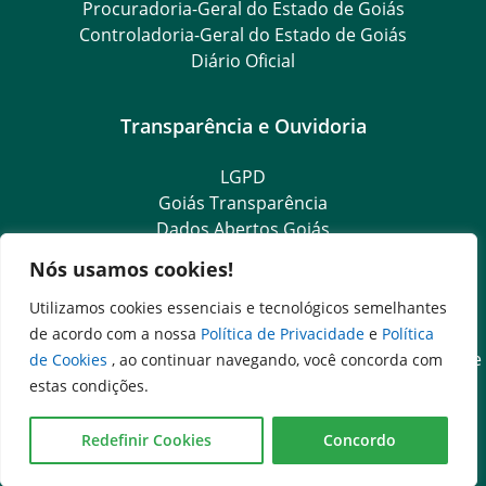
Procuradoria-Geral do Estado de Goiás
Controladoria-Geral do Estado de Goiás
Diário Oficial
Transparência e Ouvidoria
LGPD
Goiás Transparência
Dados Abertos Goiás
Ouvidoria Setorial
Nós usamos cookies!
Ouvidoria Geral
SIC – Serviço de Informação ao Cidadão
Utilizamos cookies essenciais e tecnológicos semelhantes
e-SIC – Serviço Eletrônico de Informação ao Cidadão
de acordo com a nossa
Política de Privacidade
e
Política
Acesso às Informações das Organizações Sociais de Saúde
de Cookies
, ao continuar navegando, você concorda com
e Sociedade Civil
estas condições.
Ouvidoria Setorial (Expresso)
Ouvidoria Setorial (Presencial)
Redefinir Cookies
Concordo