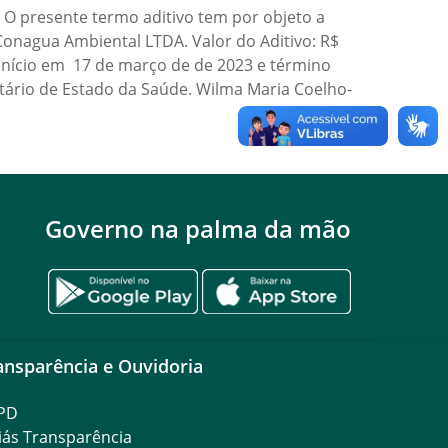
 presente termo aditivo tem por objeto a
Conagua Ambiental LTDA. Valor do Aditivo: R$
 início em 17 de março de de 2023 e término
etário de Estado da Saúde. Wilma Maria Coelho-
Governo na palma da mão
ansparência e Ouvidoria
PD
iás Transparência