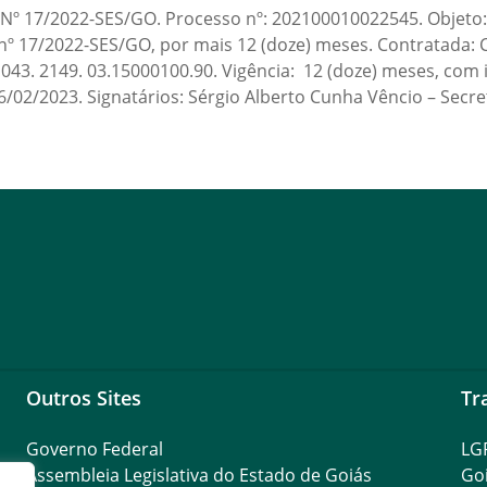
17/2022-SES/GO. Processo nº: 202100010022545. Objeto: O
nº 17/2022-SES/GO, por mais 12 (doze) meses. Contratada: 
1043. 2149. 03.15000100.90. Vigência: 12 (doze) meses, com
6/02/2023. Signatários: Sérgio Alberto Cunha Vêncio – Secr
Outros Sites
Tr
Governo Federal
LG
Assembleia Legislativa do Estado de Goiás
Go