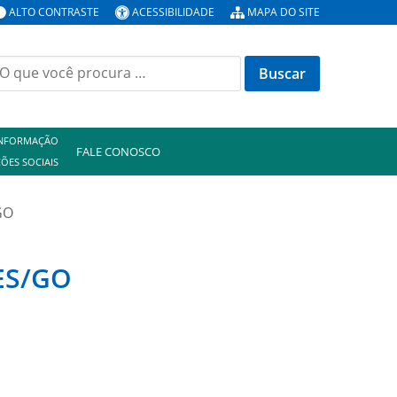
ALTO CONTRASTE
ACESSIBILIDADE
MAPA DO SITE
uscar
or:
INFORMAÇÃO
FALE CONOSCO
ÕES SOCIAIS
GO
SES/GO