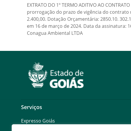
EXTRATO DO 1º TERMO ADITIVO AO CONTRATO Nº 
prorrogação do prazo de vigência do contrato 
2.400,00. Dotação Orçamentária: 2850.10. 302.
em 16 de março de 2024. Data da assinatura: 1
Conagua Ambiental LTDA
Serviços
Expresso Goiás
Expresso Aplicações