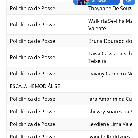
Policlínica de Posse
Thayanne De Souza S
Walkiria Sevilha Mag
Policlínica de Posse
Valente
Policlínica de Posse
Bruna Dourado dos 
Taísa Cassiana Schir
Policlínica de Posse
Teixeira
Policlínica de Posse
Daiany Carneiro Neri
ESCALA HEMODIÁLISE
Policlínica de Posse
Iara Amorim da Cun
Policlínica de Posse
khewry Soares da Slv
Policlínica de Posse
Leydiene Lima Valent
Policlínica de Posse
Ivanete Rodrigues D