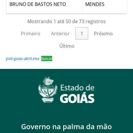
BRUNO DE BASTOS NETO
MENDES
Mostrando 1 até 50 de 73 registros
Primeiro
Anterior
1
Próximo
Último
poli-goias-abril.xlsx
Baixar
Governo na palma da mão