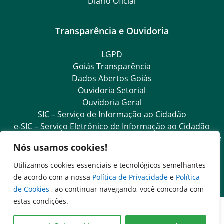
Diário Oficial
Transparência e Ouvidoria
LGPD
Goiás Transparência
Dados Abertos Goiás
Ouvidoria Setorial
Ouvidoria Geral
SIC – Serviço de Informação ao Cidadão
e-SIC – Serviço Eletrônico de Informação ao Cidadão
Acesso às Informações das Organizações Sociais de Saúde
Nós usamos cookies!
e Sociedade Civil
Ouvidoria Setorial (Expresso)
Utilizamos cookies essenciais e tecnológicos semelhantes
Ouvidoria Setorial (Presencial)
de acordo com a nossa
Política de Privacidade
e
Política
de Cookies
, ao continuar navegando, você concorda com
estas condições.