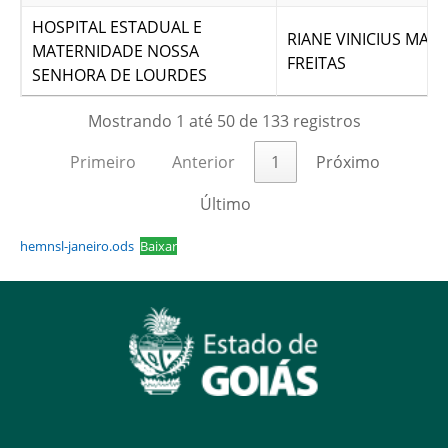
HOSPITAL ESTADUAL E
RIANE VINICIUS MART
MATERNIDADE NOSSA
FREITAS
SENHORA DE LOURDES
Mostrando 1 até 50 de 133 registros
Primeiro
Anterior
1
Próximo
Último
hemnsl-janeiro.ods
Baixar