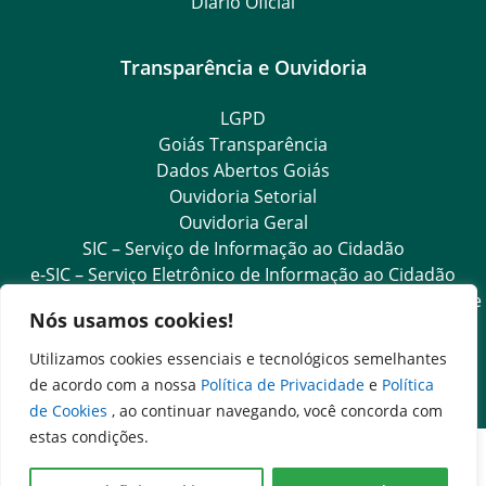
Diário Oficial
Transparência e Ouvidoria
LGPD
Goiás Transparência
Dados Abertos Goiás
Ouvidoria Setorial
Ouvidoria Geral
SIC – Serviço de Informação ao Cidadão
e-SIC – Serviço Eletrônico de Informação ao Cidadão
Acesso às Informações das Organizações Sociais de Saúde
Nós usamos cookies!
e Sociedade Civil
Ouvidoria Setorial (Expresso)
Utilizamos cookies essenciais e tecnológicos semelhantes
Ouvidoria Setorial (Presencial)
de acordo com a nossa
Política de Privacidade
e
Política
de Cookies
, ao continuar navegando, você concorda com
estas condições.