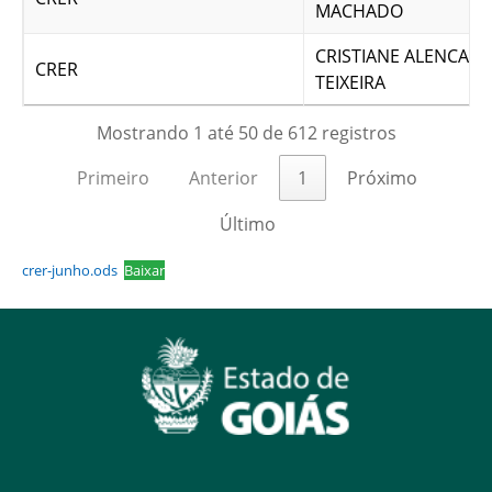
MACHADO
CRISTIANE ALENCAR
CRER
TEIXEIRA
Mostrando 1 até 50 de 612 registros
Primeiro
Anterior
1
Próximo
Último
crer-junho.ods
Baixar