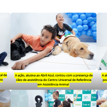
al de
A ação, alusiva ao Abril Azul, contou com a presença de
A a
io
cães de assistência do Centro Universal de Referência
po
em Assistência Animal