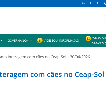
A-
A
A+
B
p
ACESSO À 
GOVERNANÇA
ACESSO À INFORMAÇÃO
ORGANIZAÇ
smo interagem com cães no Ceap-Sol – 30/04/2026
teragem com cães no Ceap-Sol 