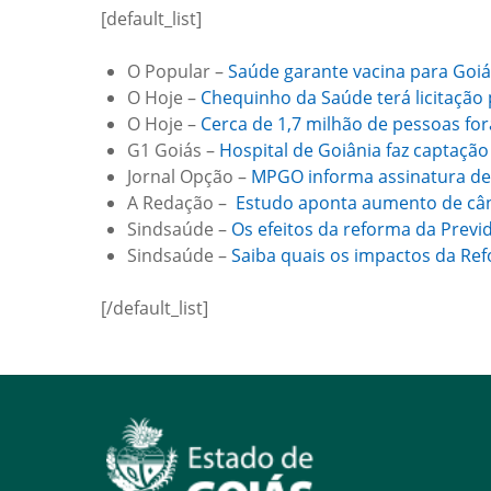
[default_list]
O Popular –
Saúde garante vacina para Goi
O Hoje –
Chequinho da Saúde terá licitação
O Hoje –
Cerca de 1,7 milhão de pessoas for
G1 Goiás –
Hospital de Goiânia faz captaçã
Jornal Opção –
MPGO informa assinatura de 
A Redação –
Estudo aponta aumento de cân
Sindsaúde –
Os efeitos da reforma da Previ
Sindsaúde –
Saiba quais os impactos da Re
[/default_list]