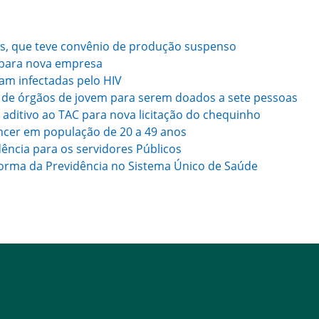
ás, que teve convênio de produção suspenso
 para nova empresa
am infectadas pelo HIV
o de órgãos de jovem para serem doados a sete pessoas
aditivo ao TAC para nova licitação do chequinho
cer em população de 20 a 49 anos
dência para os servidores Públicos
forma da Previdência no Sistema Único de Saúde