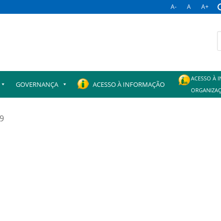
A-
A
A+
B
p
ACESSO À 
GOVERNANÇA
ACESSO À INFORMAÇÃO
ORGANIZAÇ
19