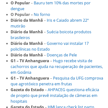
O Popular
–
Bauru tem 10% das mortes por
dengue
O Popular –
No forno
Diário da Manhã
–
Iris e Caiado abrem 22º
mutirão
Diário da Manhã
–
Suécia boicota produtos
brasileiros
Diário da Manhã
–
Governo vai instalar 17
policlínicas no Estado
Diário da Manhã
–
Doenças de Pele
G1 – TV Anhanguera
–
Hugo recebe visita de
cachorros que ajuda na recuperação de pacientes,
em Goiânia
G1 – TV Anhanguera
–
Pesquisa da UFG comprova
que agrotóxico penetra em frutas
Gazeta do Estado
–
AHPACEG questiona eficácia
de projeto que prevê instalação de câmeras em
hospitais
Gazeta do Estado
–
HMI lança check list parto