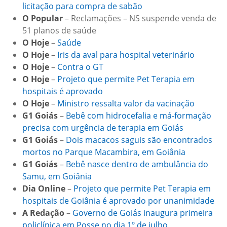
licitação para compra de sabão
O Popular
– Reclamações – NS suspende venda de
51 planos de saúde
O Hoje
–
Saúde
O Hoje
–
Iris da aval para hospital veterinário
O Hoje
–
Contra o GT
O Hoje
–
Projeto que permite Pet Terapia em
hospitais é aprovado
O Hoje
–
Ministro ressalta valor da vacinação
G1 Goiás
–
Bebê com hidrocefalia e má-formação
precisa com urgência de terapia em Goiás
G1 Goiás
–
Dois macacos saguis são encontrados
mortos no Parque Macambira, em Goiânia
G1 Goiás
–
Bebê nasce dentro de ambulância do
Samu, em Goiânia
Dia Online
–
Projeto que permite Pet Terapia em
hospitais de Goiânia é aprovado por unanimidade
A Redação
–
Governo de Goiás inaugura primeira
policlínica em Posse no dia 1º de julho