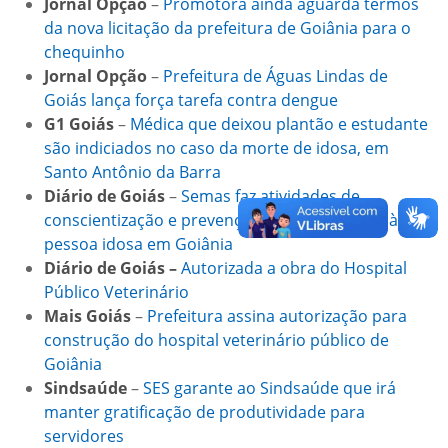
Jornal Opção
–
Promotora ainda aguarda termos
da nova licitação da prefeitura de Goiânia para o
chequinho
Jornal Opção
–
Prefeitura de Águas Lindas de
Goiás lança força tarefa contra dengue
G1 Goiás
–
Médica que deixou plantão e estudante
são indiciados no caso da morte de idosa, em
Santo Antônio da Barra
Diário de Goiás
–
Semas faz atividades de
conscientização e prevenção contra violência à
pessoa idosa em Goiânia
Diário de Goiás –
Autorizada a obra do Hospital
Público Veterinário
Mais Goiás
–
Prefeitura assina autorização para
construção do hospital veterinário público de
Goiânia
Sindsaúde
–
SES garante ao Sindsaúde que irá
manter gratificação de produtividade para
servidores