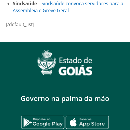
Sindsaúde
–
Sindsaúde convoca servidores para a
Assembleia e Greve Geral
[/default_list]
Governo na palma da mão