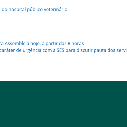
s do hospital público veterinário
 Assembleia hoje, a partir das 8 horas
caráter de urgência com a SES para discutir pauta dos serv