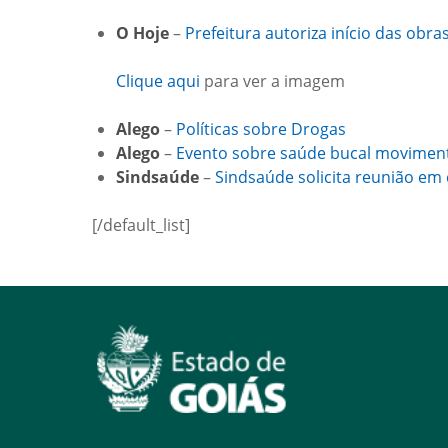
O Hoje
–
Prefeitura autoriza início das obra
Clique aqui
para ver a imagem
Alego
–
Políticas sobre Drogas
Alego
–
Evento sobre saúde bucal movimenta
Sindsaúde
–
Sindsaúde solicita reunião em 
[/default_list]