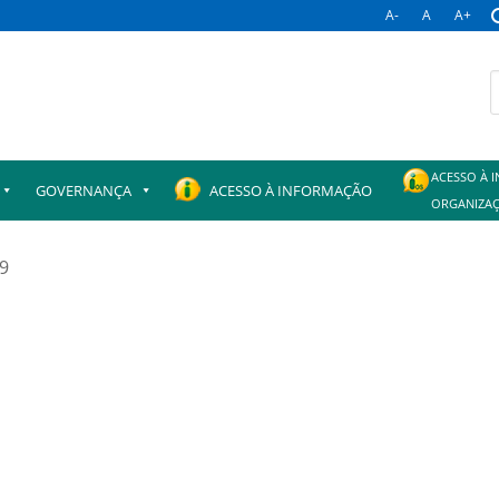
A-
A
A+
B
p
ACESSO À 
GOVERNANÇA
ACESSO À INFORMAÇÃO
ORGANIZAÇ
19