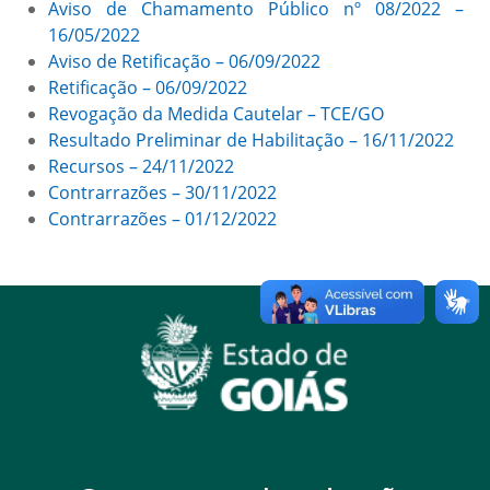
Aviso de Chamamento Público nº 08/2022 –
16/05/2022
Aviso de Retificação – 06/09/2022
Retificação – 06/09/2022
Revogação da Medida Cautelar – TCE/GO
Resultado Preliminar de Habilitação – 16/11/2022
Recursos – 24/11/2022
Contrarrazões – 30/11/2022
Contrarrazões – 01/12/2022