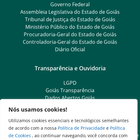
Governo Federal
Assembleia Legislativa do Estado de Goiás
Tribunal de Justiça do Estado de Goiás
Ministério Público do Estado de Goiás
Procuradoria-Geral do Estado de Goiás
Controladoria-Geral do Estado de Goiás
Diário Oficial
Transparência e Ouvidoria
LGPD
Goiás Transparência
Dados Abertos Goiás
Ouvidoria Setorial
Nós usamos cookies!
Ouvidoria Geral
SIC – Serviço de Informação ao Cidadão
Utilizamos cookies essenciais e tecnológicos semelhantes
e-SIC – Serviço Eletrônico de Informação ao Cidadão
de acordo com a nossa
Política de Privacidade
e
Política
Acesso às Informações das Organizações Sociais de Saúde
de Cookies
, ao continuar navegando, você concorda com