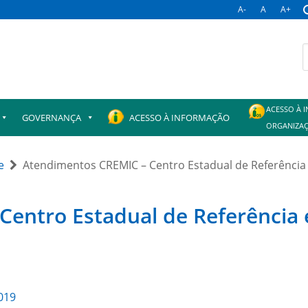
A-
A
A+
B
p
ACESSO À 
GOVERNANÇA
ACESSO À INFORMAÇÃO
ORGANIZAÇ
e
Atendimentos CREMIC – Centro Estadual de Referência
entro Estadual de Referência 
019