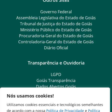
Governo Federal
Assembleia Legislativa do Estado de Goiás
Tribunal de Justiça do Estado de Goiás
Ministério Público do Estado de Goiás
Procuradoria-Geral do Estado de Goiás
Controladoria-Geral do Estado de Goiás
Diário Oficial
Transparência e Ouvidoria
LGPD
Goiás Transparência
Dados Abertos Goiás
Ouvidoria Setorial
Nós usamos cookies!
Ouvidoria Geral
SIC – Serviço de Informação ao Cidadão
Utilizamos cookies essenciais e tecnológicos semelhantes
e-SIC – Serviço Eletrônico de Informação ao Cidadão
de acordo com a nossa
Política de Privacidade
e
Política