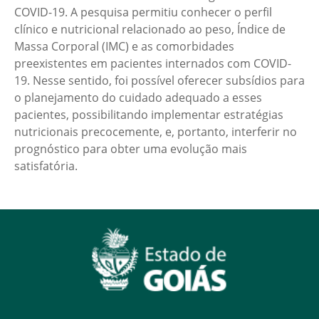
COVID-19. A pesquisa permitiu conhecer o perfil
clínico e nutricional relacionado ao peso, Índice de
Massa Corporal (IMC) e as comorbidades
preexistentes em pacientes internados com COVID-
19. Nesse sentido, foi possível oferecer subsídios para
o planejamento do cuidado adequado a esses
pacientes, possibilitando implementar estratégias
nutricionais precocemente, e, portanto, interferir no
prognóstico para obter uma evolução mais
satisfatória.