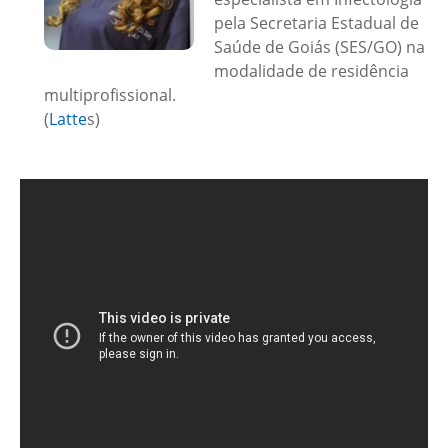
pela Secretaria Estadual de
Saúde de Goiás (SES/GO) na
modalidade de residência
multiprofissional.
(
Latte
s)