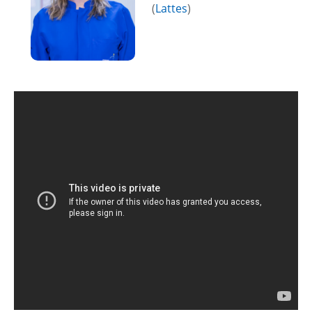
(
Lattes
)