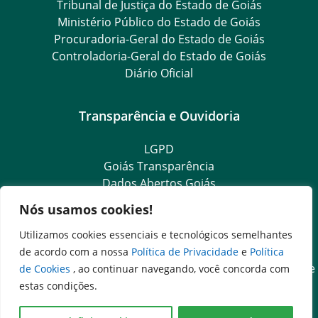
Tribunal de Justiça do Estado de Goiás
Ministério Público do Estado de Goiás
Procuradoria-Geral do Estado de Goiás
Controladoria-Geral do Estado de Goiás
Diário Oficial
Transparência e Ouvidoria
LGPD
Goiás Transparência
Dados Abertos Goiás
Ouvidoria Setorial
Nós usamos cookies!
Ouvidoria Geral
SIC – Serviço de Informação ao Cidadão
Utilizamos cookies essenciais e tecnológicos semelhantes
e-SIC – Serviço Eletrônico de Informação ao Cidadão
de acordo com a nossa
Política de Privacidade
e
Política
Acesso às Informações das Organizações Sociais de Saúde
de Cookies
, ao continuar navegando, você concorda com
e Sociedade Civil
estas condições.
Ouvidoria Setorial (Expresso)