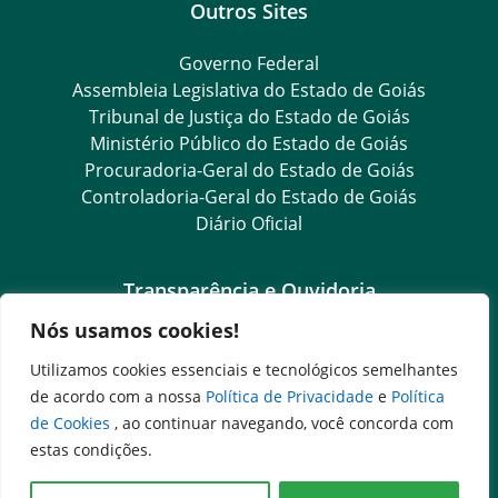
Outros Sites
Governo Federal
Assembleia Legislativa do Estado de Goiás
Tribunal de Justiça do Estado de Goiás
Ministério Público do Estado de Goiás
Procuradoria-Geral do Estado de Goiás
Controladoria-Geral do Estado de Goiás
Diário Oficial
Transparência e Ouvidoria
Nós usamos cookies!
LGPD
Goiás Transparência
Utilizamos cookies essenciais e tecnológicos semelhantes
Dados Abertos Goiás
de acordo com a nossa
Política de Privacidade
e
Política
SIC – Serviço de Informação ao Cidadão
de Cookies
, ao continuar navegando, você concorda com
e-SIC – Serviço Eletrônico de Informação ao Cidadão
estas condições.
Ouvidoria Setorial (Expresso)