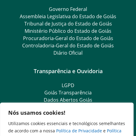
Governo Federal
Assembleia Legislativa do Estado de Goiás
Tribunal de Justiça do Estado de Goiás
Ministério Público do Estado de Goiás
Procuradoria-Geral do Estado de Goiás
Controladoria-Geral do Estado de Goiás
Diário Oficial
Transparência e Ouvidoria
LGPD
Goiás Transparência
Dados Abertos Goiás
SIC – Serviço de Informação ao Cidadão
Nós usamos cookies!
e-SIC – Serviço Eletrônico de Informação ao Cidadão
Ouvidoria Setorial (Expresso)
Utilizamos cookies essenciais e tecnológicos semelhantes
Ouvidoria Setorial (Presencial)
de acordo com a nossa
Política de Privacidade
e
Política