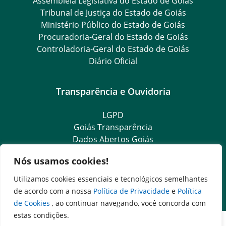
Assembleia Legislativa do Estado de Goiás
Tribunal de Justiça do Estado de Goiás
Ministério Público do Estado de Goiás
Procuradoria-Geral do Estado de Goiás
Controladoria-Geral do Estado de Goiás
Diário Oficial
Transparência e Ouvidoria
LGPD
Goiás Transparência
Dados Abertos Goiás
SIC – Serviço de Informação ao Cidadão
Nós usamos cookies!
e-SIC – Serviço Eletrônico de Informação ao Cidadão
Ouvidoria Setorial (Expresso)
Utilizamos cookies essenciais e tecnológicos semelhantes
Ouvidoria Setorial (Presencial)
de acordo com a nossa
Política de Privacidade
e
Política
de Cookies
, ao continuar navegando, você concorda com
estas condições.