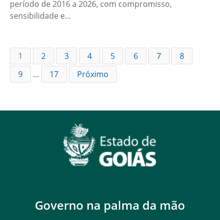
período de 2016 a 2026, com compromisso,
sensibilidade e…
1
2
3
4
5
6
7
8
9
…
17
Próximo
Governo na palma da mão