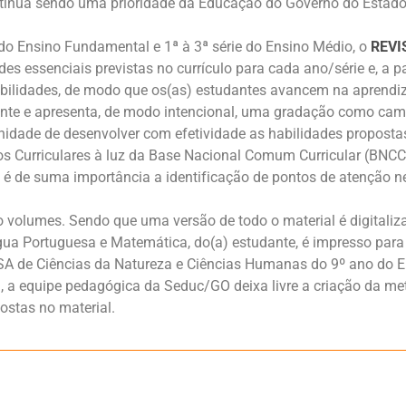
ontinua sendo uma prioridade da Educação do Governo do Estado
do Ensino Fundamental e 1ª à 3ª série do Ensino Médio, o
REVI
es essenciais previstas no currículo para cada ano/série e, a p
abilidades, de modo que os(as) estudantes avancem na aprendi
ente e apresenta, de modo intencional, uma gradação como cam
nidade de desenvolver com efetividade as habilidades proposta
Curriculares à luz da Base Nacional Comum Curricular (BNCC)
e é de suma importância a identificação de pontos de atenção
 volumes. Sendo que uma versão de todo o material é digitaliza
ngua Portuguesa e Matemática, do(a) estudante, é impresso par
ISA de Ciências da Natureza e Ciências Humanas do 9º ano do E
, a equipe pedagógica da Seduc/GO deixa livre a criação da me
ostas no material.