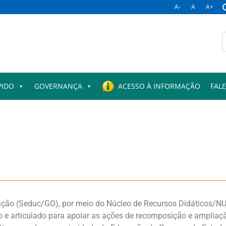
A-
A
A+
PIDO
GOVERNANÇA
ACESSO À INFORMAÇÃO
FAL
ação (Seduc/GO), por meio do Núcleo de Recursos Didáticos/NUR
rado e articulado para apoiar as ações de recomposição e ampli