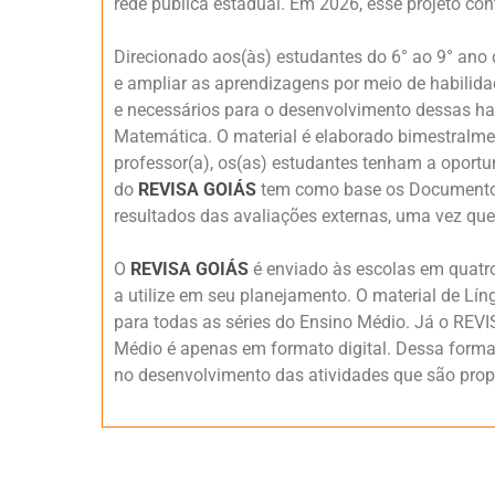
rede pública estadual. Em 2026, esse projeto c
Direcionado aos(às) estudantes do 6° ao 9° ano 
e ampliar as aprendizagens por meio de habilidad
e necessários para o desenvolvimento dessas h
Matemática. O material é elaborado bimestralm
professor(a), os(as) estudantes tenham a oportu
do
REVISA GOIÁS
tem como base os Documentos 
resultados das avaliações externas, uma vez qu
O
REVISA GOIÁS
é enviado às escolas em quatro
a utilize em seu planejamento. O material de Lí
para todas as séries do Ensino Médio. Já o REV
Médio é apenas em formato digital. Dessa forma
no desenvolvimento das atividades que são prop