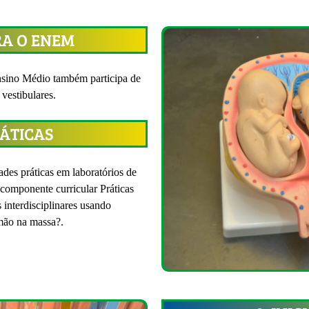
RA O ENEM
nsino Médio também participa de
vestibulares.
RÁTICAS
dades práticas em laboratórios de
 componente curricular Práticas
 interdisciplinares usando
mão na massa?.