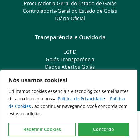
Procuradoria-Geral do Estado de Goiás
Controladoria-Geral do Estado de Goiás
Diário Oficial
Transparência e Ouvidoria
LGPD
Goiás Transparência
Dados Abertos Goiás
Ouvidoria Setorial
Nós usamos cookies!
SIC – Serviço de Informação ao Cidadão
e-SIC – Serviço Eletrônico de Informação ao Cidadão
Utilizamos cookies essenciais e tecnológicos semelhantes
Ouvidoria Setorial (Presencial)
de acordo com a nossa
Política de Privacidade
e
Política
de Cookies
, ao continuar navegando, você concorda com
estas condições.
Redefinir Cookies
Concordo