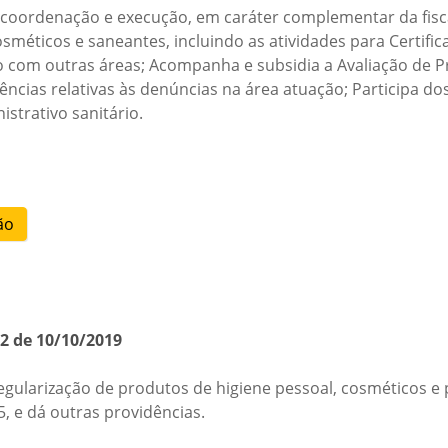
na coordenação e execução, em caráter complementar da fis
méticos e saneantes, incluindo as atividades para Certifica
com outras áreas; Acompanha e subsidia a Avaliação de Pro
dências relativas às denúncias na área atuação; Participa d
strativo sanitário.
ão
s
12 de 10/10/2019
gularização de produtos de higiene pessoal, cosméticos e p
5, e dá outras providências.