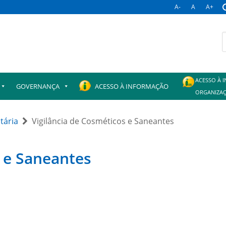
A-
A
A+
B
p
ACESSO À 
GOVERNANÇA
ACESSO À INFORMAÇÃO
ORGANIZAÇ
itária
Vigilância de Cosméticos e Saneantes
s e Saneantes