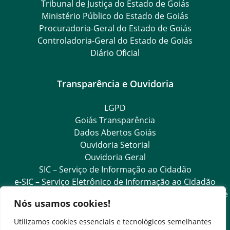
Tribunal de Justiça do Estado de Goiás
Ministério Público do Estado de Goiás
Procuradoria-Geral do Estado de Goiás
Controladoria-Geral do Estado de Goiás
Diário Oficial
Transparência e Ouvidoria
LGPD
Goiás Transparência
Dados Abertos Goiás
Ouvidoria Setorial
Ouvidoria Geral
SIC – Serviço de Informação ao Cidadão
e-SIC – Serviço Eletrônico de Informação ao Cidadão
Acesso às Informações das Organizações Sociais de Saúde
Nós usamos cookies!
e Sociedade Civil
Ouvidoria Setorial (Expresso)
Utilizamos cookies essenciais e tecnológicos semelhantes