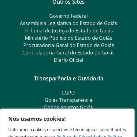
Outros Sites
Governo Federal
Assembleia Legislativa do Estado de Goiás
Tribunal de Justiça do Estado de Goiás
Ministério Público do Estado de Goiás
Procuradoria-Geral do Estado de Goiás
Controladoria-Geral do Estado de Goiás
Diário Oficial
Transparência e Ouvidoria
LGPD
Goiás Transparência
Dados Abertos Goiás
Ouvidoria Setorial
Nós usamos cookies!
Ouvidoria Geral
SIC – Serviço de Informação ao Cidadão
Utilizamos cookies essenciais e tecnológicos semelhantes
e-SIC – Serviço Eletrônico de Informação ao Cidadão
de acordo com a nossa
Política de Privacidade
e
Política