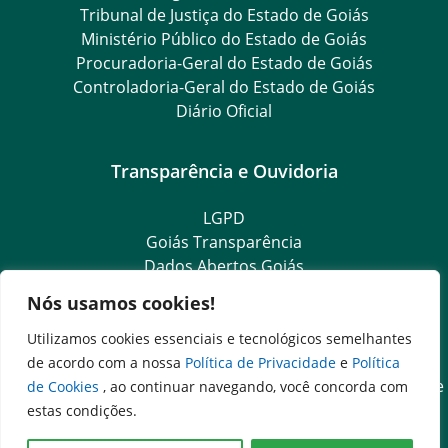
Tribunal de Justiça do Estado de Goiás
Ministério Público do Estado de Goiás
Procuradoria-Geral do Estado de Goiás
Controladoria-Geral do Estado de Goiás
Diário Oficial
Transparência e Ouvidoria
LGPD
Goiás Transparência
Dados Abertos Goiás
Ouvidoria Setorial
Nós usamos cookies!
Ouvidoria Geral
SIC – Serviço de Informação ao Cidadão
Utilizamos cookies essenciais e tecnológicos semelhantes
e-SIC – Serviço Eletrônico de Informação ao Cidadão
de acordo com a nossa
Política de Privacidade
e
Política
Acesso às Informações das Organizações Sociais de Saúde
de Cookies
, ao continuar navegando, você concorda com
e Sociedade Civil
estas condições.
Ouvidoria Setorial (Expresso)