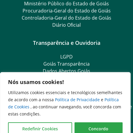
Ministério Público do Estado de Goiás
Procuradoria-Geral do Estado de Goiás
Controladoria-Geral do Estado de Goiás
Diário Oficial
Transparência e Ouvidoria
LGPD
Goiás Transparência
Dados Abertos Goiás
Ouvidoria Setorial
Nós usamos cookies!
Ouvidoria Geral
SIC – Serviço de Informação ao Cidadão
Utilizamos cookies essenciais e tecnológicos semelhantes
e-SIC – Serviço Eletrônico de Informação ao Cidadão
de acordo com a nossa
Política de Privacidade
e
Política
Acesso às Informações das Organizações Sociais de Saúde
de Cookies
, ao continuar navegando, você concorda com
e Sociedade Civil
estas condições.
Ouvidoria Setorial (Expresso)
Ouvidoria Setorial (Presencial)
Redefinir Cookies
Concordo