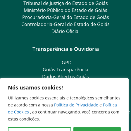
Tribunal de Justiça do Estado de Goiás
Ministério Público do Estado de Goiás
Procuradoria-Geral do Estado de Goiás
Controladoria-Geral do Estado de Goiás
Diário Oficial
Transparência e Ouvidoria
LGPD
Goiás Transparência
Dados Abertos Goiás
Ouvidoria Setorial
Nós usamos cookies!
Ouvidoria Geral
SIC – Serviço de Informação ao Cidadão
Utilizamos cookies essenciais e tecnológicos semelhantes
e-SIC – Serviço Eletrônico de Informação ao Cidadão
de acordo com a nossa
Política de Privacidade
e
Política
Acesso às Informações das Organizações Sociais de Saúde
de Cookies
, ao continuar navegando, você concorda com
e Sociedade Civil
estas condições.
Ouvidoria Setorial (Expresso)