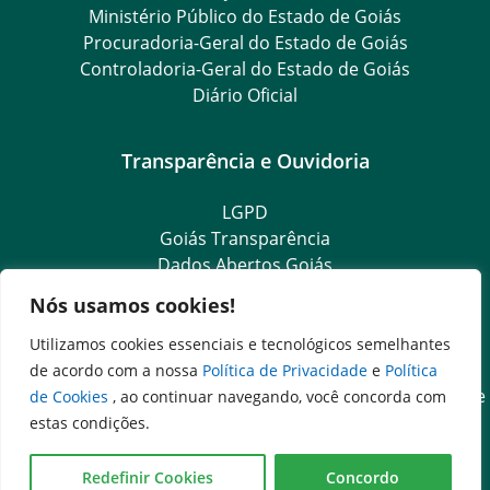
Ministério Público do Estado de Goiás
Procuradoria-Geral do Estado de Goiás
Controladoria-Geral do Estado de Goiás
Diário Oficial
Transparência e Ouvidoria
LGPD
Goiás Transparência
Dados Abertos Goiás
Ouvidoria Setorial
Nós usamos cookies!
Ouvidoria Geral
SIC – Serviço de Informação ao Cidadão
Utilizamos cookies essenciais e tecnológicos semelhantes
e-SIC – Serviço Eletrônico de Informação ao Cidadão
de acordo com a nossa
Política de Privacidade
e
Política
Acesso às Informações das Organizações Sociais de Saúde
de Cookies
, ao continuar navegando, você concorda com
e Sociedade Civil
estas condições.
Ouvidoria Setorial (Expresso)
Ouvidoria Setorial (Presencial)
Redefinir Cookies
Concordo